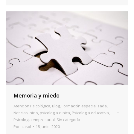
Memoria y miedo
Atención Psicológica
,
Blog
,
Formación especializada
,
Noticias Inicio
,
psicologia clinica
,
Psicologia educativa
,
Psicologia empresarial
,
Sin categoría
Por
icasol
18 junio, 2020