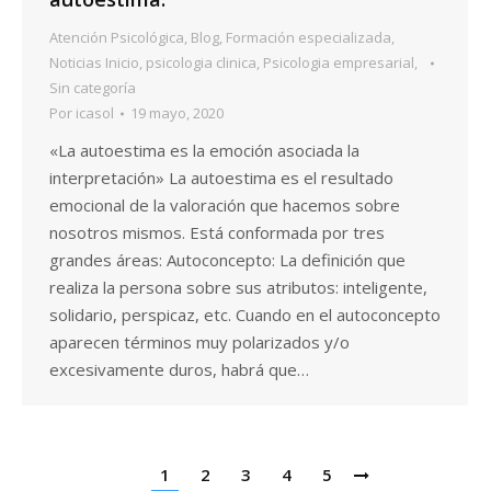
Atención Psicológica
,
Blog
,
Formación especializada
,
Noticias Inicio
,
psicologia clinica
,
Psicologia empresarial
,
Sin categoría
Por
icasol
19 mayo, 2020
«La autoestima es la emoción asociada la
interpretación» La autoestima es el resultado
emocional de la valoración que hacemos sobre
nosotros mismos. Está conformada por tres
grandes áreas: Autoconcepto: La definición que
realiza la persona sobre sus atributos: inteligente,
solidario, perspicaz, etc. Cuando en el autoconcepto
aparecen términos muy polarizados y/o
excesivamente duros, habrá que…
1
2
3
4
5