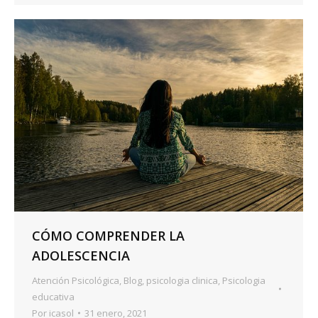
CÓMO COMPRENDER LA
ADOLESCENCIA
Atención Psicológica
,
Blog
,
psicologia clinica
,
Psicologia
educativa
Por
icasol
31 enero, 2021