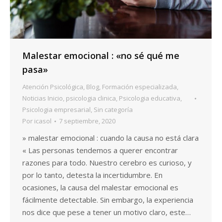
Malestar emocional : «no sé qué me
pasa»
Atención Psicológica
,
Blog
,
Formación especializada
,
Noticias Inicio
,
psicologia clinica
,
Psicologia educativa
,
Psicologia empresarial
,
Sin categoría
Por
icasol
7 septiembre, 2020
» malestar emocional : cuando la causa no está clara
« Las personas tendemos a querer encontrar
razones para todo. Nuestro cerebro es curioso, y
por lo tanto, detesta la incertidumbre. En
ocasiones, la causa del malestar emocional es
fácilmente detectable. Sin embargo, la experiencia
nos dice que pese a tener un motivo claro, este…