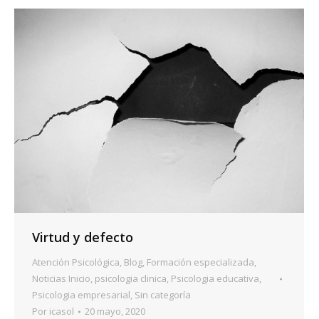
Virtud y defecto
Atención Psicológica
,
Blog
,
Formación especializada
,
Noticias Inicio
,
psicologia clinica
,
Psicologia educativa
,
Psicologia empresarial
,
Sin categoría
Por
icasol
20 mayo, 2020