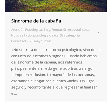
Síndrome de la cabaña
Atención Psicológica
,
Blog
,
Formación especializada
,
Noticias Inicio
,
psicologia clinica
,
Sin categoría
Por
icasol
20 mayo, 2020
«No se trata de un trastorno psicológico, sino de un
conjunto de síntomas y signos» Cuando hablamos
del síndrome de la cabaña, nos referimos
principalmente al miedo generado tras un largo
tiempo en reclusión. La mayoría de las personas,
asociamos el hogar con nuestro «nido». Un lugar
seguro y reconfortante al que regresar al finalizar
el…