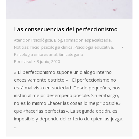
Las consecuencias del perfeccionismo
Atención Psicológica
,
Blog
,
Formación especializada
,
Noticias Inicio
,
psicologia clinica
,
Psicologia educativa
,
Psicologia empresarial
,
Sin categoría
Por
icasol
9 junio, 2020
» El perfeccionismo supone un diálogo interno
excesivamente estricto « El perfeccionismo no
está mal visto en sociedad. Desde pequeños, nos
instan al mejor desempeño posible. Sin embargo,
no es lo mismo «hacer las cosas lo mejor posible»
que «hacerlas perfectas». La segunda opción, es
imposible y depende del criterio de quien las juzga.
…