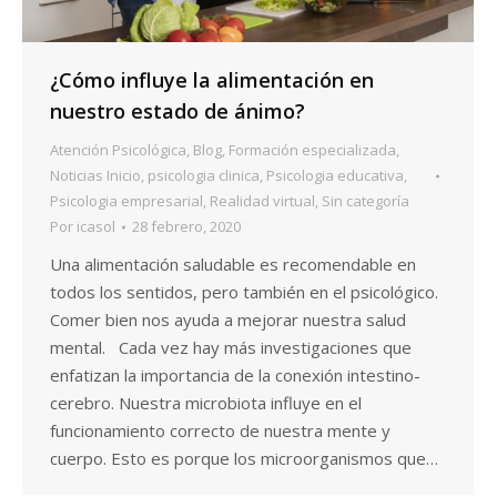
¿Cómo influye la alimentación en
nuestro estado de ánimo?
Atención Psicológica
,
Blog
,
Formación especializada
,
Noticias Inicio
,
psicologia clinica
,
Psicologia educativa
,
Psicologia empresarial
,
Realidad virtual
,
Sin categoría
Por
icasol
28 febrero, 2020
Una alimentación saludable es recomendable en
todos los sentidos, pero también en el psicológico.
Comer bien nos ayuda a mejorar nuestra salud
mental. Cada vez hay más investigaciones que
enfatizan la importancia de la conexión intestino-
cerebro. Nuestra microbiota influye en el
funcionamiento correcto de nuestra mente y
cuerpo. Esto es porque los microorganismos que…