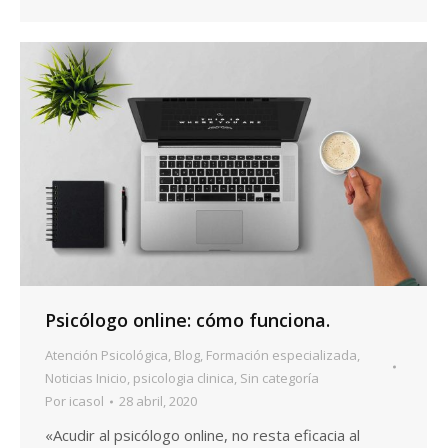
Psicólogo online: cómo funciona.
Atención Psicológica
,
Blog
,
Formación especializada
,
Noticias Inicio
,
psicologia clinica
,
Sin categoría
Por
icasol
28 abril, 2020
«Acudir al psicólogo online, no resta eficacia al