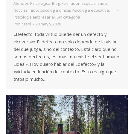
Atención Psicológica
,
Blog
,
Formación especializada
,
Noticias Inicio
,
psicologia clinica
,
Psicologia educativa
,
Psicologia empresarial
,
Sin categoría
Por
icasol
20 mayo, 2020
«Defecto: toda virtud puede ser un defecto y
viceversa» El defecto no sólo depende de la visión
del que juzga, sino del contexto. Está claro que no
somos perfectos, es más, no existe el ser humano
«ideal». Hoy quiero hablar del «defecto» y la
«virtud» en función del contexto. Esto es algo que
trabajo mucho…