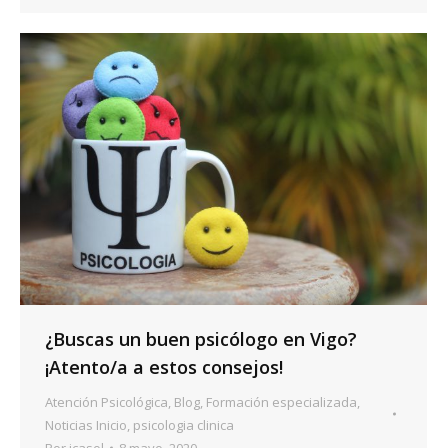
¿Buscas un buen psicólogo en Vigo?
¡Atento/a a estos consejos!
Atención Psicológica
,
Blog
,
Formación especializada
,
Noticias Inicio
,
psicologia clinica
Por
icasol
8 mayo, 2020