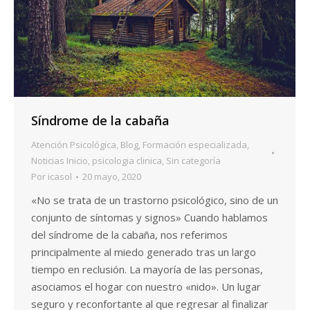
Síndrome de la cabaña
Atención Psicológica
,
Blog
,
Formación especializada
,
Noticias Inicio
,
psicologia clinica
,
Sin categoría
Por
icasol
20 mayo, 2020
«No se trata de un trastorno psicológico, sino de un
conjunto de síntomas y signos» Cuando hablamos
del síndrome de la cabaña, nos referimos
principalmente al miedo generado tras un largo
tiempo en reclusión. La mayoría de las personas,
asociamos el hogar con nuestro «nido». Un lugar
seguro y reconfortante al que regresar al finalizar