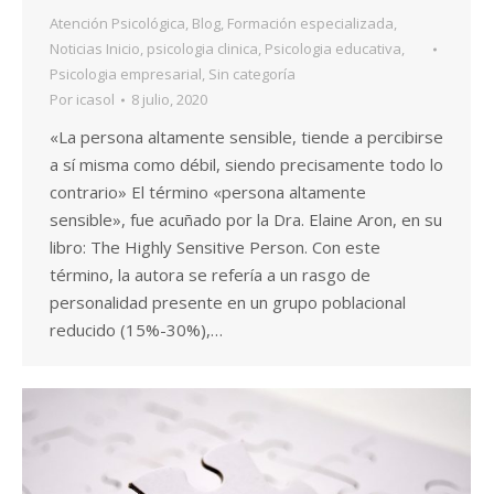
Atención Psicológica
,
Blog
,
Formación especializada
,
Noticias Inicio
,
psicologia clinica
,
Psicologia educativa
,
Psicologia empresarial
,
Sin categoría
Por
icasol
8 julio, 2020
«La persona altamente sensible, tiende a percibirse
a sí misma como débil, siendo precisamente todo lo
contrario» El término «persona altamente
sensible», fue acuñado por la Dra. Elaine Aron, en su
libro: The Highly Sensitive Person. Con este
término, la autora se refería a un rasgo de
personalidad presente en un grupo poblacional
reducido (15%-30%),…