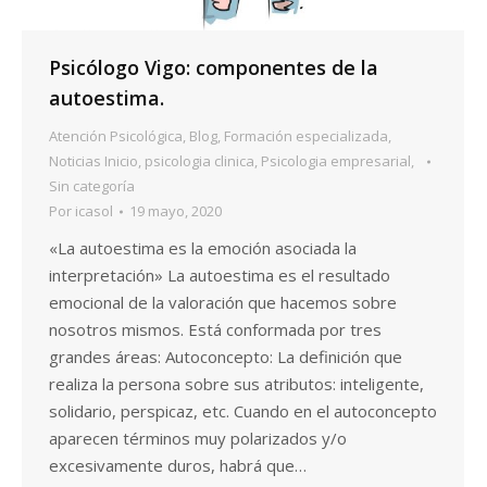
Psicólogo Vigo: componentes de la
autoestima.
Atención Psicológica
,
Blog
,
Formación especializada
,
Noticias Inicio
,
psicologia clinica
,
Psicologia empresarial
,
Sin categoría
Por
icasol
19 mayo, 2020
«La autoestima es la emoción asociada la
interpretación» La autoestima es el resultado
emocional de la valoración que hacemos sobre
nosotros mismos. Está conformada por tres
grandes áreas: Autoconcepto: La definición que
realiza la persona sobre sus atributos: inteligente,
solidario, perspicaz, etc. Cuando en el autoconcepto
aparecen términos muy polarizados y/o
excesivamente duros, habrá que…