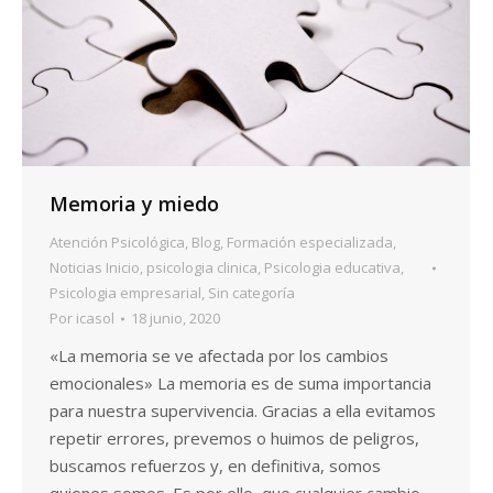
Memoria y miedo
Atención Psicológica
,
Blog
,
Formación especializada
,
Noticias Inicio
,
psicologia clinica
,
Psicologia educativa
,
Psicologia empresarial
,
Sin categoría
Por
icasol
18 junio, 2020
«La memoria se ve afectada por los cambios
emocionales» La memoria es de suma importancia
para nuestra supervivencia. Gracias a ella evitamos
repetir errores, prevemos o huimos de peligros,
buscamos refuerzos y, en definitiva, somos