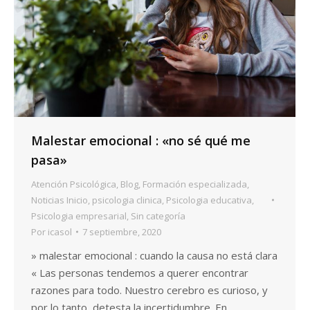
Malestar emocional : «no sé qué me
pasa»
Atención Psicológica
,
Blog
,
Formación especializada
,
Noticias Inicio
,
psicologia clinica
,
Psicologia educativa
,
Psicologia empresarial
,
Sin categoría
Por
icasol
7 septiembre, 2020
» malestar emocional : cuando la causa no está clara
« Las personas tendemos a querer encontrar
razones para todo. Nuestro cerebro es curioso, y
por lo tanto, detesta la incertidumbre. En