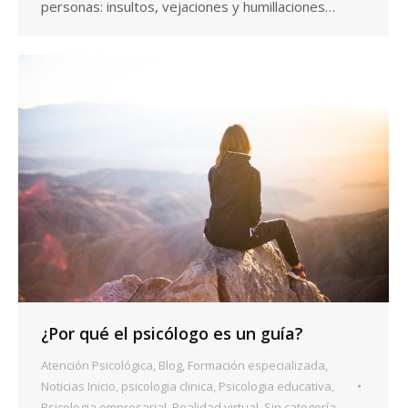
personas: insultos, vejaciones y humillaciones…
¿Por qué el psicólogo es un guía?
Atención Psicológica
,
Blog
,
Formación especializada
,
Noticias Inicio
,
psicologia clinica
,
Psicologia educativa
,
Psicologia empresarial
,
Realidad virtual
,
Sin categoría