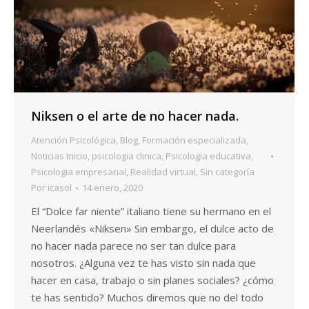
Niksen o el arte de no hacer nada.
Atención Psicológica
,
Blog
,
Formación especializada
,
Noticias Inicio
,
psicologia clinica
,
Psicologia educativa
,
Psicologia empresarial
,
Realidad virtual
,
Sin categoría
Por
icasol
14 enero, 2020
El “Dolce far niente” italiano tiene su hermano en el
Neerlandés «Niksen» Sin embargo, el dulce acto de
no hacer nada parece no ser tan dulce para
nosotros. ¿Alguna vez te has visto sin nada que
hacer en casa, trabajo o sin planes sociales? ¿cómo
te has sentido? Muchos diremos que no del todo