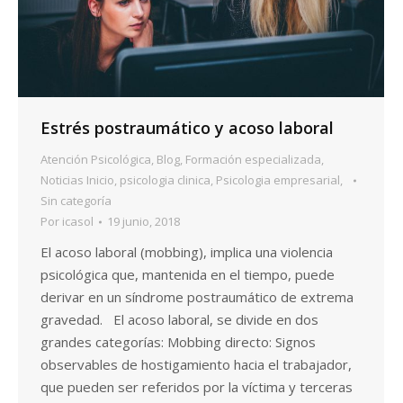
Estrés postraumático y acoso laboral
Atención Psicológica
,
Blog
,
Formación especializada
,
Noticias Inicio
,
psicologia clinica
,
Psicologia empresarial
,
Sin categoría
Por
icasol
19 junio, 2018
El acoso laboral (mobbing), implica una violencia
psicológica que, mantenida en el tiempo, puede
derivar en un síndrome postraumático de extrema
gravedad. El acoso laboral, se divide en dos
grandes categorías: Mobbing directo: Signos
observables de hostigamiento hacia el trabajador,
que pueden ser referidos por la víctima y terceras