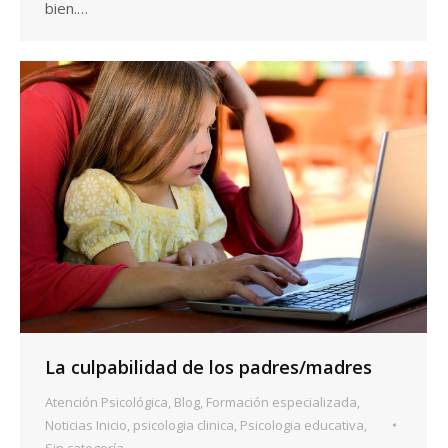
bien.…
La culpabilidad de los padres/madres
Atención Psicológica
,
Blog
,
Formación especializada
,
Noticias Inicio
,
psicologia clinica
,
Psicologia educativa
,
Sin categoría