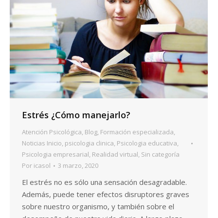
Estrés ¿Cómo manejarlo?
Atención Psicológica
,
Blog
,
Formación especializada
,
Noticias Inicio
,
psicologia clinica
,
Psicologia educativa
,
Psicologia empresarial
,
Realidad virtual
,
Sin categoría
Por
icasol
3 marzo, 2020
El estrés no es sólo una sensación desagradable.
Además, puede tener efectos disruptores graves
sobre nuestro organismo, y también sobre el