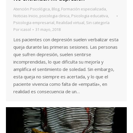
Atención Psicológica
,
Blog
,
Formación especializada
,
Noticias Inicio
,
psicologia clinica
,
Psicologia educativa
,
Psicologia empresarial
,
Realidad virtual
,
Sin categoría
Por
icasol
31 mayo, 2018
Los pacientes con depresión suelen verbalizar esta
queja durante las primeras sesiones. Las personas
que sufren depresión, suelen sentirse
incomprendidas, lo que dificulta su mejoría y
amplifica el sentimiento de soledad. Sin embargo,
esta queja no siempre es acertada, y lo que el
paciente vivencia como falta de «empatía», en
realidad es consecuencia de un…