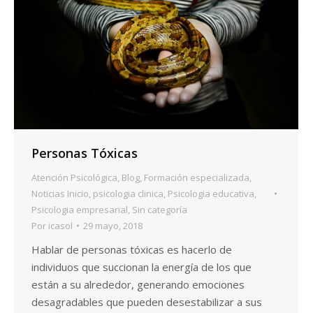
Personas Tóxicas
Atención Psicológica
,
Blog
,
Formación especializada
,
Noticias Inicio
,
psicologia clinica
,
Psicologia educativa
,
Psicologia empresarial
,
Sin categoría
Por
icasol
29 mayo, 2018
Hablar de personas tóxicas es hacerlo de
individuos que succionan la energía de los que
están a su alrededor, generando emociones
desagradables que pueden desestabilizar a sus