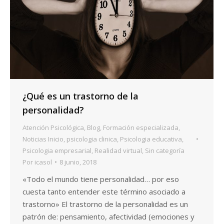
¿Qué es un trastorno de la
personalidad?
Atención Psicológica
,
Blog
,
Formación especializada
,
Noticias Inicio
,
psicologia clinica
,
Psicologia educativa
,
Psicologia empresarial
,
Realidad virtual
,
Sin categoría
Por
icasol
8 junio, 2018
«Todo el mundo tiene personalidad… por eso
cuesta tanto entender este término asociado a
trastorno» El trastorno de la personalidad es un
patrón de: pensamiento, afectividad (emociones y