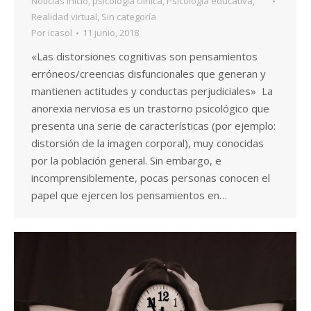
Noticias Inicio
,
psicologia clinica
,
Psicologia educativa
,
Realidad virtual
,
Sin categoría
Por
icasol
11 junio, 2018
«Las distorsiones cognitivas son pensamientos
erróneos/creencias disfuncionales que generan y
mantienen actitudes y conductas perjudiciales» La
anorexia nerviosa es un trastorno psicológico que
presenta una serie de características (por ejemplo:
distorsión de la imagen corporal), muy conocidas
por la población general. Sin embargo, e
incomprensiblemente, pocas personas conocen el
papel que ejercen los pensamientos en…