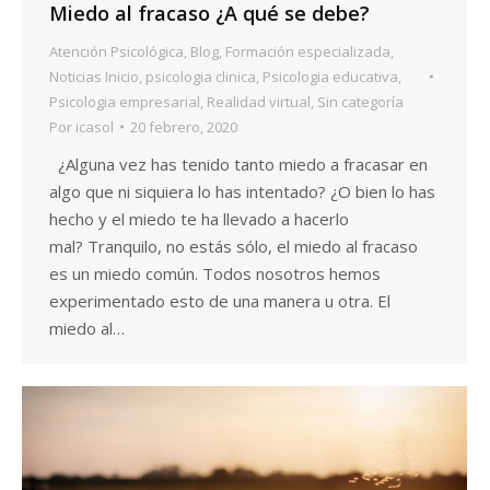
Miedo al fracaso ¿A qué se debe?
Atención Psicológica
,
Blog
,
Formación especializada
,
Noticias Inicio
,
psicologia clinica
,
Psicologia educativa
,
Psicologia empresarial
,
Realidad virtual
,
Sin categoría
Por
icasol
20 febrero, 2020
¿Alguna vez has tenido tanto miedo a fracasar en
algo que ni siquiera lo has intentado? ¿O bien lo has
hecho y el miedo te ha llevado a hacerlo
mal? Tranquilo, no estás sólo, el miedo al fracaso
es un miedo común. Todos nosotros hemos
experimentado esto de una manera u otra. El
miedo al…