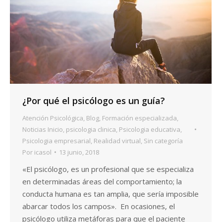
¿Por qué el psicólogo es un guía?
Atención Psicológica
,
Blog
,
Formación especializada
,
Noticias Inicio
,
psicologia clinica
,
Psicologia educativa
,
Psicologia empresarial
,
Realidad virtual
,
Sin categoría
Por
icasol
13 junio, 2018
«El psicólogo, es un profesional que se especializa
en determinadas áreas del comportamiento; la
conducta humana es tan amplia, que sería imposible
abarcar todos los campos». En ocasiones, el
psicólogo utiliza metáforas para que el paciente