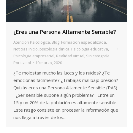
¿Eres una Persona Altamente Sensible?
Atención Psicológica
,
Blog
,
Formación especializada
,
Noticias Inicio
,
psicologia clinica
,
Psicologia educativa
,
Psicologia empresarial
,
Realidad virtual
,
Sin categoría
Por
icasol
10 marzo, 2020
¿Te molestan mucho las luces y los ruidos? ¿Te
emocionas fácilmente? ¿Trabajas mal bajo presión?
Quizás eres una Persona Altamente Sensible (PAS).
¿Ser sensible supone algún problema? Entre un
15 y un 20% de la población es altamente sensible.
Este rasgo consiste en procesar la información que
nos llega a través de los…