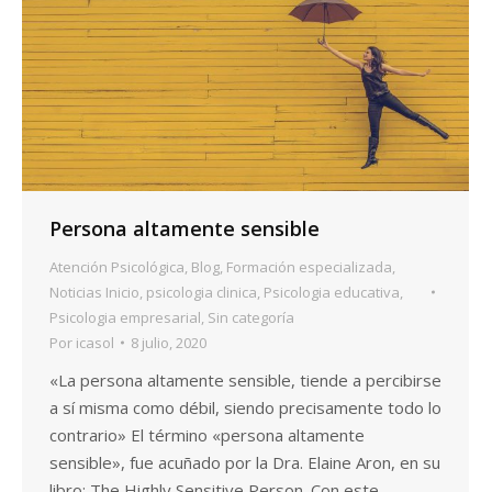
Persona altamente sensible
Atención Psicológica
,
Blog
,
Formación especializada
,
Noticias Inicio
,
psicologia clinica
,
Psicologia educativa
,
Psicologia empresarial
,
Sin categoría
Por
icasol
8 julio, 2020
«La persona altamente sensible, tiende a percibirse
a sí misma como débil, siendo precisamente todo lo
contrario» El término «persona altamente
sensible», fue acuñado por la Dra. Elaine Aron, en su
libro: The Highly Sensitive Person. Con este