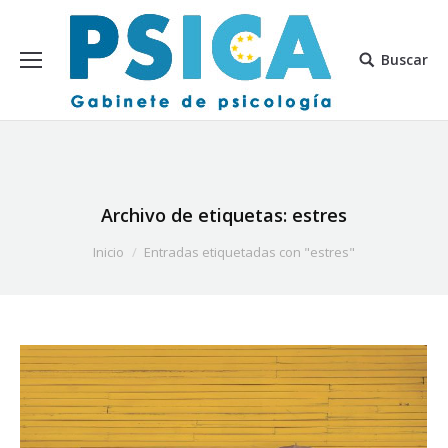
Buscar
Archivo de etiquetas:
estres
Estás aquí:
Inicio
Entradas etiquetadas con "estres"