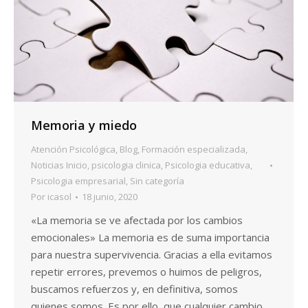
Memoria y miedo
Atención Psicológica
,
Blog
,
Formación especializada
,
Noticias Inicio
,
psicologia clinica
,
Psicologia educativa
,
Psicologia empresarial
,
Sin categoría
Por
icasol
18 junio, 2020
«La memoria se ve afectada por los cambios
emocionales» La memoria es de suma importancia
para nuestra supervivencia. Gracias a ella evitamos
repetir errores, prevemos o huimos de peligros,
buscamos refuerzos y, en definitiva, somos
quienes somos. Es por ello, que cualquier cambio