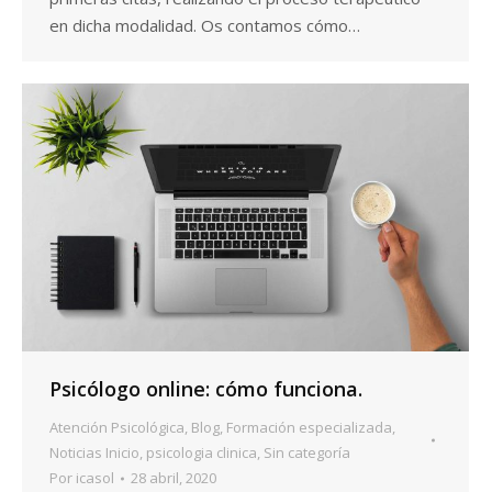
en dicha modalidad. Os contamos cómo…
Psicólogo online: cómo funciona.
Atención Psicológica
,
Blog
,
Formación especializada
,
Noticias Inicio
,
psicologia clinica
,
Sin categoría
Por
icasol
28 abril, 2020