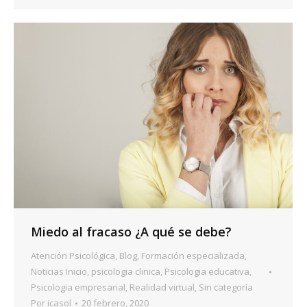
Miedo al fracaso ¿A qué se debe?
Atención Psicológica
,
Blog
,
Formación especializada
,
Noticias Inicio
,
psicologia clinica
,
Psicologia educativa
,
Psicologia empresarial
,
Realidad virtual
,
Sin categoría
Por
icasol
20 febrero, 2020