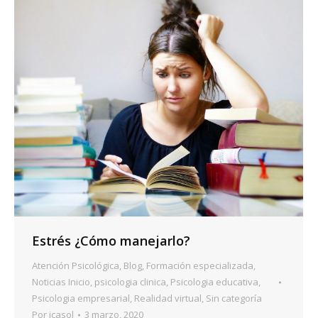
Estrés ¿Cómo manejarlo?
Atención Psicológica
,
Blog
,
Formación especializada
,
Noticias Inicio
,
psicologia clinica
,
Psicologia educativa
,
Psicologia empresarial
,
Realidad virtual
,
Sin categoría
Por
icasol
3 marzo, 2020