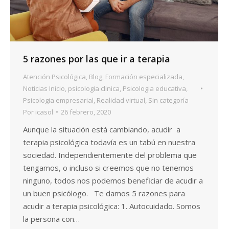
5 razones por las que ir a terapia
Atención Psicológica
,
Blog
,
Formación especializada
,
Noticias Inicio
,
psicologia clinica
,
Psicologia educativa
,
Psicologia empresarial
,
Realidad virtual
,
Sin categoría
Por
icasol
26 febrero, 2020
Aunque la situación está cambiando, acudir a
terapia psicológica todavía es un tabú en nuestra
sociedad. Independientemente del problema que
tengamos, o incluso si creemos que no tenemos
ninguno, todos nos podemos beneficiar de acudir a
un buen psicólogo. Te damos 5 razones para
acudir a terapia psicológica: 1. Autocuidado. Somos
la persona con…