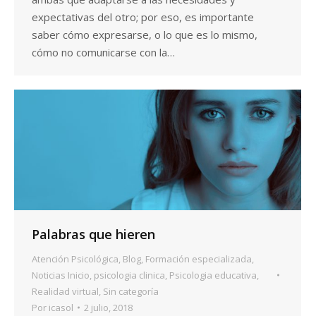
expectativas del otro; por eso, es importante
saber cómo expresarse, o lo que es lo mismo,
cómo no comunicarse con la…
Palabras que hieren
Atención Psicológica
,
Blog
,
Formación especializada
,
Noticias Inicio
,
psicologia clinica
,
Psicologia educativa
,
Realidad virtual
,
Sin categoría
Por
icasol
2 julio, 2018