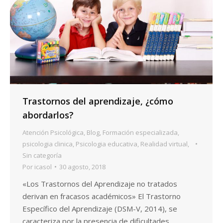
Trastornos del aprendizaje, ¿cómo
abordarlos?
Atención Psicológica
,
Blog
,
Formación especializada
,
psicologia clinica
,
Psicologia educativa
,
Realidad virtual
,
Sin categoría
Por
icasol
30 agosto, 2018
«Los Trastornos del Aprendizaje no tratados
derivan en fracasos académicos» El Trastorno
Específico del Aprendizaje (DSM-V, 2014), se
caracteriza por la presencia de dificultades