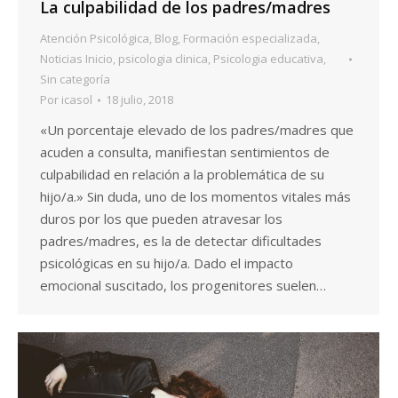
La culpabilidad de los padres/madres
Atención Psicológica
,
Blog
,
Formación especializada
,
Noticias Inicio
,
psicologia clinica
,
Psicologia educativa
,
Sin categoría
Por
icasol
18 julio, 2018
«Un porcentaje elevado de los padres/madres que
acuden a consulta, manifiestan sentimientos de
culpabilidad en relación a la problemática de su
hijo/a.» Sin duda, uno de los momentos vitales más
duros por los que pueden atravesar los
padres/madres, es la de detectar dificultades
psicológicas en su hijo/a. Dado el impacto
emocional suscitado, los progenitores suelen…