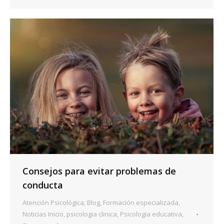
Consejos para evitar problemas de
conducta
Atención Psicológica
,
Blog
,
Formación especializada
,
Noticias Inicio
,
psicologia clinica
,
Psicologia educativa
,