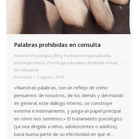
Palabras prohibidas en consulta
Atención Psicológica
,
Blog
,
Formación especializada
,
psicologia clinica
,
Psicologia educativa
,
Realidad virtual
,
Sin categoría
Por
icasol
2 agosto, 2018
«Nuestras palabras, son un reflejo de cómo
pensamos: de nosotros, de los demás y del mundo
en general; este diálogo interno, se construye
externa e internamente, y juega un papel principal
en cómo nos sentimos.» El tratamiento psicológico
(ya sea dirigido a niños, adolescentes o adultos),
basa buena parte de su efectividad en que el…