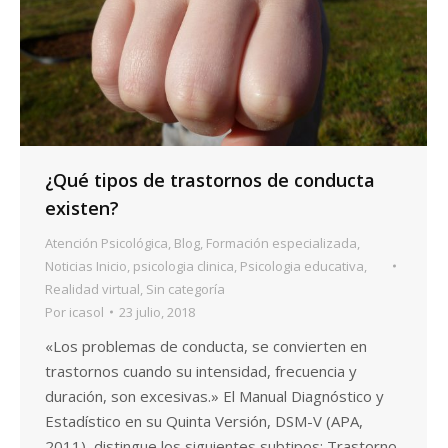
¿Qué tipos de trastornos de conducta
existen?
Atención Psicológica
,
Blog
,
Formación especializada
,
Noticias Inicio
,
psicologia clinica
,
Psicologia educativa
,
Realidad virtual
,
Sin categoría
Por
icasol
23 julio, 2018
«Los problemas de conducta, se convierten en
trastornos cuando su intensidad, frecuencia y
duración, son excesivas.» El Manual Diagnóstico y
Estadístico en su Quinta Versión, DSM-V (APA,
2011), distingue los siguientes subtipos: Trastorno