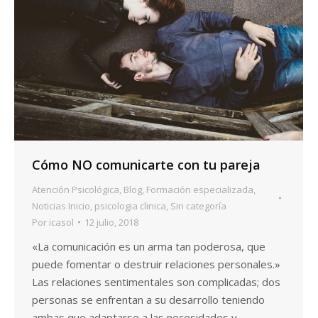
Cómo NO comunicarte con tu pareja
Atención Psicológica
,
Blog
,
Formación especializada
,
Noticias Inicio
,
psicologia clinica
,
Sin categoría
Por
icasol
12 julio, 2018
«La comunicación es un arma tan poderosa, que
puede fomentar o destruir relaciones personales.»
Las relaciones sentimentales son complicadas; dos
personas se enfrentan a su desarrollo teniendo
ambas que adaptarse a las necesidades y