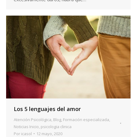
Los 5 lenguajes del amor
Atención Psicológica
,
Blog
,
Formación especializada
,
Noticias Inicio
,
psicologia clinica
Por
icasol
12 mayo, 2020