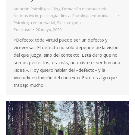
Atención Psicológica
,
Blog
,
Formación especializada
,
Noticias Inicio
,
psicologia clinica
,
Psicologia educativa
,
Psicologia empresarial
,
Sin categoría
Por
icasol
20 mayo, 2020
«Defecto: toda virtud puede ser un defecto y
viceversa» El defecto no sólo depende de la visión
del que juzga, sino del contexto. Está claro que no
somos perfectos, es más, no existe el ser humano
«ideal». Hoy quiero hablar del «defecto» y la
«virtud» en función del contexto. Esto es algo que
trabajo mucho…