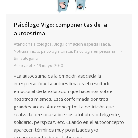
Psicólogo Vigo: componentes de la
autoestima.
Atención Psicológica
,
Blog
,
Formación especializada
,
Noticias Inicio
,
psicologia clinica
,
Psicologia empresarial
,
Sin categoría
Por
icasol
19 mayo, 2020
«La autoestima es la emoción asociada la
interpretación» La autoestima es el resultado
emocional de la valoración que hacemos sobre
nosotros mismos. Está conformada por tres
grandes áreas: Autoconcepto: La definición que
realiza la persona sobre sus atributos: inteligente,
solidario, perspicaz, etc. Cuando en el autoconcepto
aparecen términos muy polarizados y/o
excesivamente duros, habrá que…