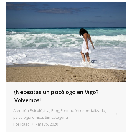
¿Necesitas un psicólogo en Vigo?
¡Volvemos!
Atención Psicológica
,
Blog
,
Formación especializada
,
psicologia clinica
,
Sin categoría
Por
icasol
7 mayo, 2020