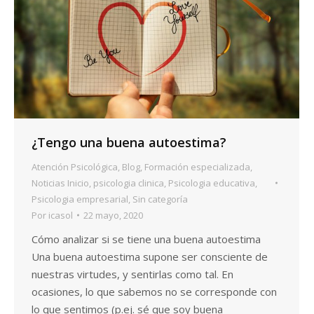
¿Tengo una buena autoestima?
Atención Psicológica
,
Blog
,
Formación especializada
,
Noticias Inicio
,
psicologia clinica
,
Psicologia educativa
,
Psicologia empresarial
,
Sin categoría
Por
icasol
22 mayo, 2020
Cómo analizar si se tiene una buena autoestima
Una buena autoestima supone ser consciente de
nuestras virtudes, y sentirlas como tal. En
ocasiones, lo que sabemos no se corresponde con
lo que sentimos (p.ej. sé que soy buena