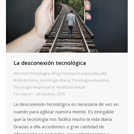
La desconexión tecnológica
Atención Psicológica
,
Blog
,
Formación especializada
,
Noticias Inicio
,
psicologia clinica
,
Psicologia educativa
,
Psicologia empresarial
,
Realidad virtual
Por
icasol
28 octubre, 2019
La desconexión tecnológica es necesaria de vez en
cuando para agilizar nuestra mente. Es innegable
que la tecnología nos facilita mucho la vida diaria.
Gracias a ella accedemos a gran cantidad de
información en segundos, nos entretenemos y