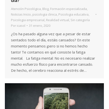
día?
Atención Psicológica
,
Blog
,
Formación especializada
,
Noticias Inicio
,
psicologia clinica
,
Psicologia educativa
,
Psicologia empresarial
,
Realidad virtual
,
Sin categoría
Por
icasol
31 enero, 2020
¿Os ha pasado alguna vez que a pesar de estar
sentados todo el día, estáis cansados? En este
momento pensamos ¡pero si no hemos hecho
tanto! Te contamos en qué consiste la fatiga
mental. La fatiga mental: No es necesario realizar
mucho esfuerzo físico para encontrarse cansado.
De hecho, el cerebro reacciona al estrés de…