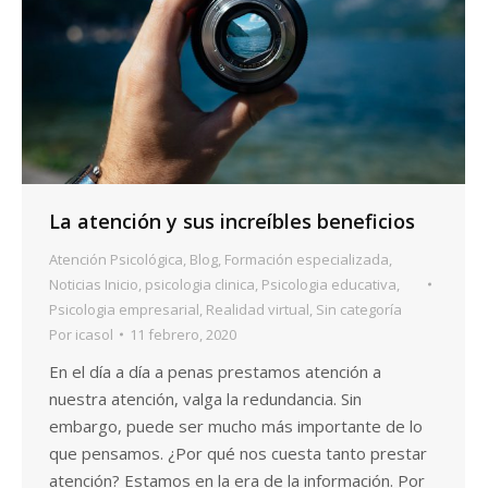
La atención y sus increíbles beneficios
Atención Psicológica
,
Blog
,
Formación especializada
,
Noticias Inicio
,
psicologia clinica
,
Psicologia educativa
,
Psicologia empresarial
,
Realidad virtual
,
Sin categoría
Por
icasol
11 febrero, 2020
En el día a día a penas prestamos atención a
nuestra atención, valga la redundancia. Sin
embargo, puede ser mucho más importante de lo
que pensamos. ¿Por qué nos cuesta tanto prestar
atención? Estamos en la era de la información. Por