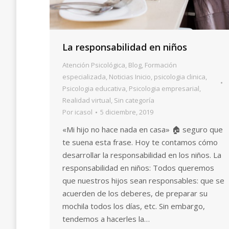
La responsabilidad en niños
Atención Psicológica
,
Blog
,
Formación
especializada
,
Noticias Inicio
,
psicologia clinica
,
Psicologia educativa
,
Psicologia empresarial
,
Realidad virtual
,
Sin categoría
Por
icasol
5 diciembre, 2019
«Mi hijo no hace nada en casa» 🏠 seguro que
te suena esta frase. Hoy te contamos cómo
desarrollar la responsabilidad en los niños. La
responsabilidad en niños: Todos queremos
que nuestros hijos sean responsables: que se
acuerden de los deberes, de preparar su
mochila todos los días, etc. Sin embargo,
tendemos a hacerles la…